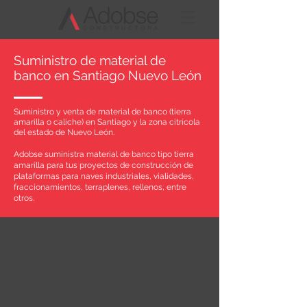
Suministro de material de
banco en Santiago Nuevo León
Suministro y venta de material de banco (tierra
amarilla o caliche) en Santiago y la zona citrícola
del estado de Nuevo León.
Adobse suministra material de banco tipo tierra
amarilla para tus proyectos de construcción de
plataformas para naves industriales, vialidades,
fraccionamientos, terraplenes, rellenos, entre
otros.