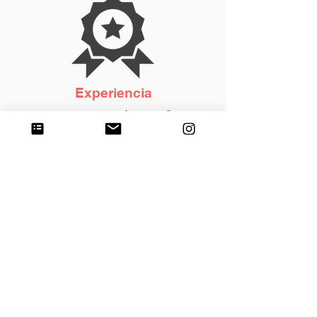
Experiencia
Adobse cuenta con más de 25 años de
experiencia en el sector de la construcción,
suministrando material de banco a proyectos.
Cobertura de suministro de
material de banco en Santiago
Suministro de material de banco en Los Cavazos,
Santiago, Nuevo León
Suministro de material de banco en Los Fierros,
Santiago, Nuevo León
Suministro de material de banco en Los Rodriguez,
Santiago, Nuevo León