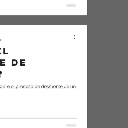
a
el
e de
?
sobre el proceso de desmonte de un