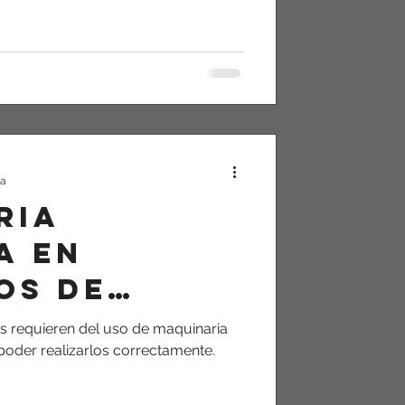
ra
ria
a en
os de
rías
as requieren del uso de maquinaria
poder realizarlos correctamente.