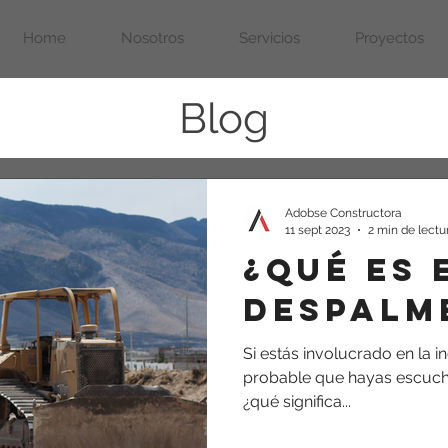
Home
Nosotros
Servicios
Proyectos
Blog
Movimiento de Tierras
Terracerías
Adobse Constructora
11 sept 2023
2 min de lectu
¿Qué es 
Despalm
Si estás involucrado en la i
probable que hayas escuch
¿qué significa...