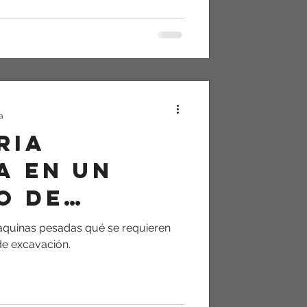
a
ria
a en un
o de
ión
aquinas pesadas qué se requieren
de excavación.