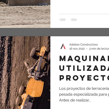
Adobse Constructora
16 nov 2022
3 min de lectu
Maquina
utilizad
proyect
terrace
Los proyectos de terracerí
pesada especializada para 
Antes de realizar...