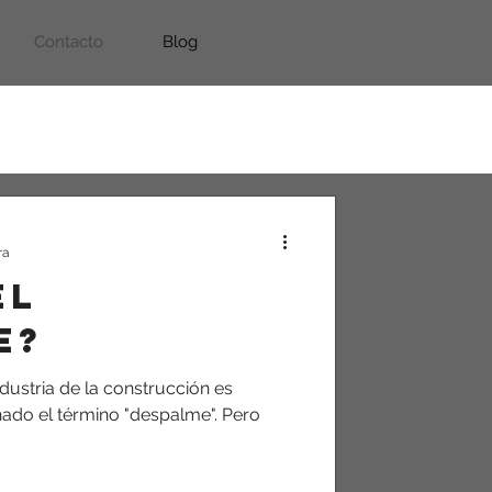
Contacto
Blog
ra
el
e?
ndustria de la construcción es
ado el término "despalme". Pero