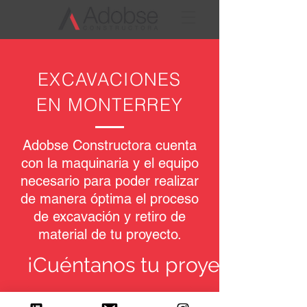
EXCAVACIONES
EN MONTERREY
Adobse Constructora cuenta
con la maquinaria y el equipo
necesario para poder realizar
de manera óptima el proceso
de excavación y retiro de
material de tu proyecto.
¡Cuéntanos tu proyecto!
Saber más